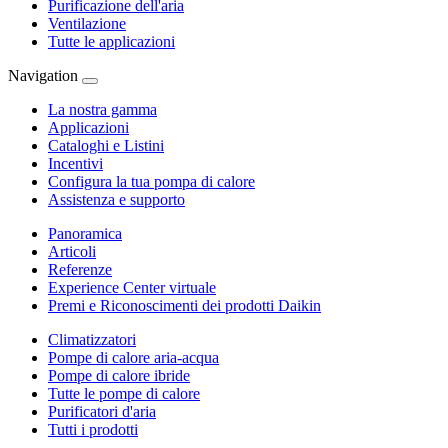
Purificazione dell'aria
Ventilazione
Tutte le applicazioni
Navigation
La nostra gamma
Applicazioni
Cataloghi e Listini
Incentivi
Configura la tua pompa di calore
Assistenza e supporto
Panoramica
Articoli
Referenze
Experience Center virtuale
Premi e Riconoscimenti dei prodotti Daikin
Climatizzatori
Pompe di calore aria-acqua
Pompe di calore ibride
Tutte le pompe di calore
Purificatori d'aria
Tutti i prodotti