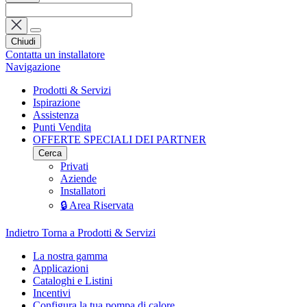
Chiudi
Contatta un installatore
Navigazione
Prodotti & Servizi
Ispirazione
Assistenza
Punti Vendita
OFFERTE SPECIALI DEI PARTNER
Cerca
Privati
Aziende
Installatori
🔒 Area Riservata
Indietro
Torna a Prodotti & Servizi
La nostra gamma
Applicazioni
Cataloghi e Listini
Incentivi
Configura la tua pompa di calore