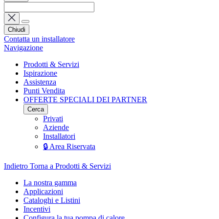
Chiudi
Contatta un installatore
Navigazione
Prodotti & Servizi
Ispirazione
Assistenza
Punti Vendita
OFFERTE SPECIALI DEI PARTNER
Cerca
Privati
Aziende
Installatori
🔒 Area Riservata
Indietro
Torna a Prodotti & Servizi
La nostra gamma
Applicazioni
Cataloghi e Listini
Incentivi
Configura la tua pompa di calore