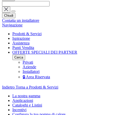
Chiudi
Contatta un installatore
Navigazione
Prodotti & Servizi
Ispirazione
Assistenza
Punti Vendita
OFFERTE SPECIALI DEI PARTNER
Cerca
Privati
Aziende
Installatori
🔒 Area Riservata
Indietro
Torna a Prodotti & Servizi
La nostra gamma
Applicazioni
Cataloghi e Listini
Incentivi
Configura la tua pompa di calore