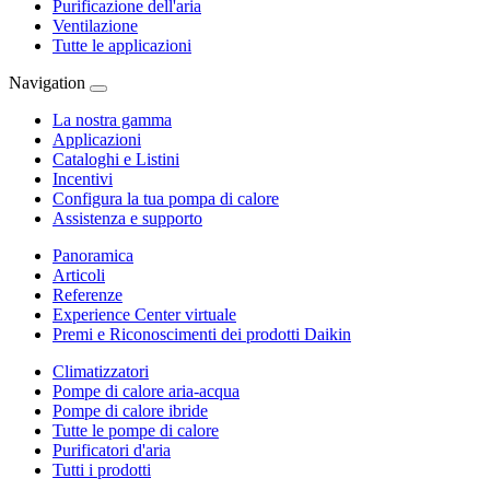
Purificazione dell'aria
Ventilazione
Tutte le applicazioni
Navigation
La nostra gamma
Applicazioni
Cataloghi e Listini
Incentivi
Configura la tua pompa di calore
Assistenza e supporto
Panoramica
Articoli
Referenze
Experience Center virtuale
Premi e Riconoscimenti dei prodotti Daikin
Climatizzatori
Pompe di calore aria-acqua
Pompe di calore ibride
Tutte le pompe di calore
Purificatori d'aria
Tutti i prodotti