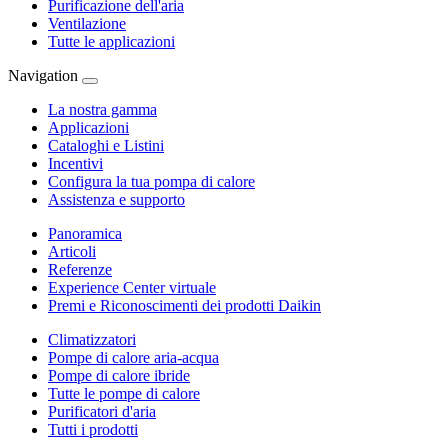
Purificazione dell'aria
Ventilazione
Tutte le applicazioni
Navigation
La nostra gamma
Applicazioni
Cataloghi e Listini
Incentivi
Configura la tua pompa di calore
Assistenza e supporto
Panoramica
Articoli
Referenze
Experience Center virtuale
Premi e Riconoscimenti dei prodotti Daikin
Climatizzatori
Pompe di calore aria-acqua
Pompe di calore ibride
Tutte le pompe di calore
Purificatori d'aria
Tutti i prodotti