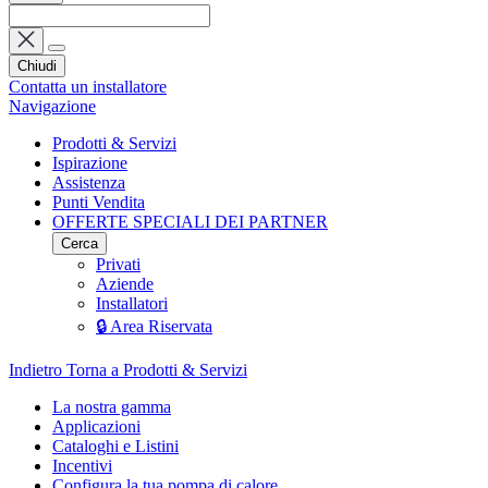
Chiudi
Contatta un installatore
Navigazione
Prodotti & Servizi
Ispirazione
Assistenza
Punti Vendita
OFFERTE SPECIALI DEI PARTNER
Cerca
Privati
Aziende
Installatori
🔒 Area Riservata
Indietro
Torna a Prodotti & Servizi
La nostra gamma
Applicazioni
Cataloghi e Listini
Incentivi
Configura la tua pompa di calore