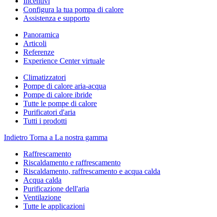
Incentivi
Configura la tua pompa di calore
Assistenza e supporto
Panoramica
Articoli
Referenze
Experience Center virtuale
Climatizzatori
Pompe di calore aria-acqua
Pompe di calore ibride
Tutte le pompe di calore
Purificatori d'aria
Tutti i prodotti
Indietro
Torna a La nostra gamma
Raffrescamento
Riscaldamento e raffrescamento
Riscaldamento, raffrescamento e acqua calda
Acqua calda
Purificazione dell'aria
Ventilazione
Tutte le applicazioni