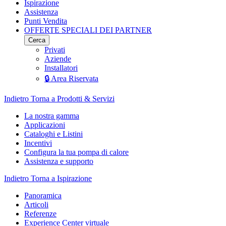
Ispirazione
Assistenza
Punti Vendita
OFFERTE SPECIALI DEI PARTNER
Cerca
Privati
Aziende
Installatori
🔒 Area Riservata
Indietro
Torna a Prodotti & Servizi
La nostra gamma
Applicazioni
Cataloghi e Listini
Incentivi
Configura la tua pompa di calore
Assistenza e supporto
Indietro
Torna a Ispirazione
Panoramica
Articoli
Referenze
Experience Center virtuale