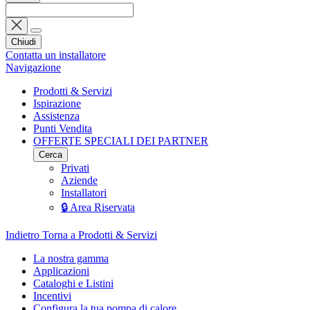
Chiudi
Contatta un installatore
Navigazione
Prodotti & Servizi
Ispirazione
Assistenza
Punti Vendita
OFFERTE SPECIALI DEI PARTNER
Cerca
Privati
Aziende
Installatori
🔒 Area Riservata
Indietro
Torna a Prodotti & Servizi
La nostra gamma
Applicazioni
Cataloghi e Listini
Incentivi
Configura la tua pompa di calore