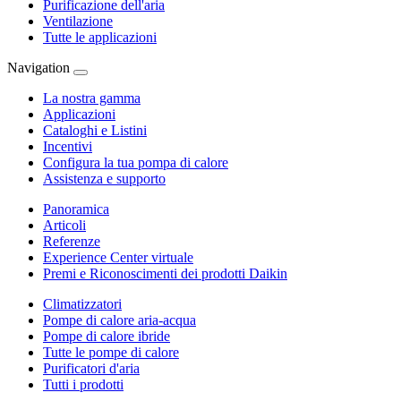
Purificazione dell'aria
Ventilazione
Tutte le applicazioni
Navigation
La nostra gamma
Applicazioni
Cataloghi e Listini
Incentivi
Configura la tua pompa di calore
Assistenza e supporto
Panoramica
Articoli
Referenze
Experience Center virtuale
Premi e Riconoscimenti dei prodotti Daikin
Climatizzatori
Pompe di calore aria-acqua
Pompe di calore ibride
Tutte le pompe di calore
Purificatori d'aria
Tutti i prodotti