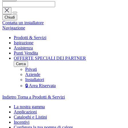
Chiudi
Contatta un installatore
Navigazione
Prodotti & Servizi
Ispirazione
Assistenza
Punti Vendita
OFFERTE SPECIALI DEI PARTNER
Cerca
Privati
Aziende
Installatori
🔒 Area Riservata
Indietro
Torna a Prodotti & Servizi
La nostra gamma
Applicazioni
Cataloghi e Listini
Incentivi
Configura la tua pompa di calore