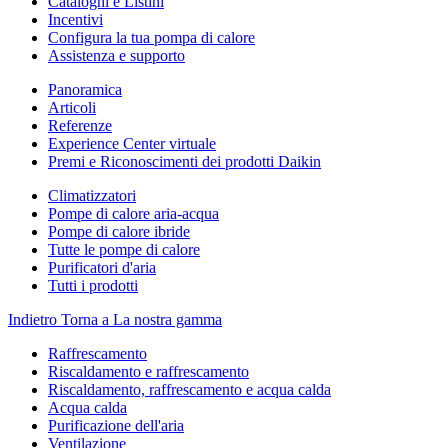
Cataloghi e Listini
Incentivi
Configura la tua pompa di calore
Assistenza e supporto
Panoramica
Articoli
Referenze
Experience Center virtuale
Premi e Riconoscimenti dei prodotti Daikin
Climatizzatori
Pompe di calore aria-acqua
Pompe di calore ibride
Tutte le pompe di calore
Purificatori d'aria
Tutti i prodotti
Indietro
Torna a La nostra gamma
Raffrescamento
Riscaldamento e raffrescamento
Riscaldamento, raffrescamento e acqua calda
Acqua calda
Purificazione dell'aria
Ventilazione