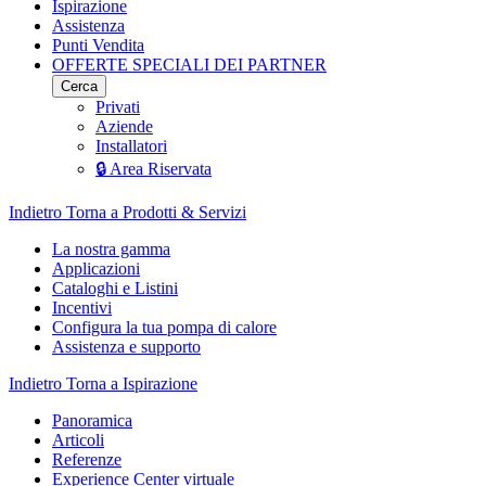
Ispirazione
Assistenza
Punti Vendita
OFFERTE SPECIALI DEI PARTNER
Cerca
Privati
Aziende
Installatori
🔒 Area Riservata
Indietro
Torna a Prodotti & Servizi
La nostra gamma
Applicazioni
Cataloghi e Listini
Incentivi
Configura la tua pompa di calore
Assistenza e supporto
Indietro
Torna a Ispirazione
Panoramica
Articoli
Referenze
Experience Center virtuale