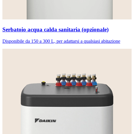
Serbatoio acqua calda sanitaria (opzionale)
Disponibile da 150 a 300 L, per adattarsi a qualsiasi abitazione