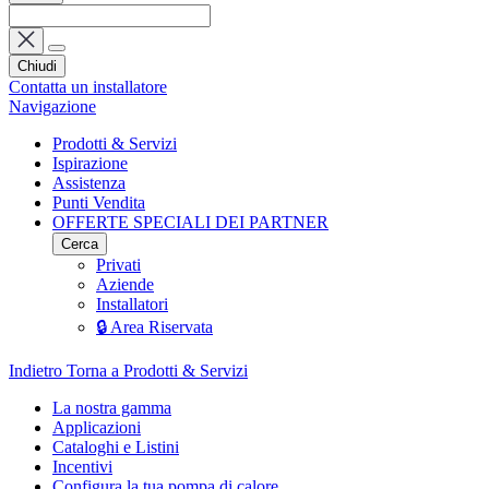
Chiudi
Contatta un installatore
Navigazione
Prodotti & Servizi
Ispirazione
Assistenza
Punti Vendita
OFFERTE SPECIALI DEI PARTNER
Cerca
Privati
Aziende
Installatori
🔒 Area Riservata
Indietro
Torna a Prodotti & Servizi
La nostra gamma
Applicazioni
Cataloghi e Listini
Incentivi
Configura la tua pompa di calore